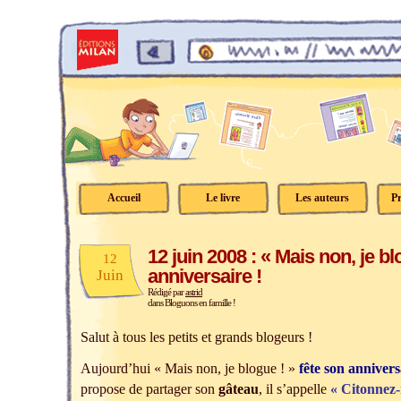
Accueil
Le livre
Les auteurs
Pr
12 juin 2008 : « Mais non, je bl
12
anniversaire !
Juin
Rédigé par
astrid
dans
Bloguons en famille !
Salut à tous les petits et grands blogeurs !
Aujourd’hui « Mais non, je blogue ! »
fête
son annivers
propose de partager son
gâteau
, il s’appelle
« Citonnez-