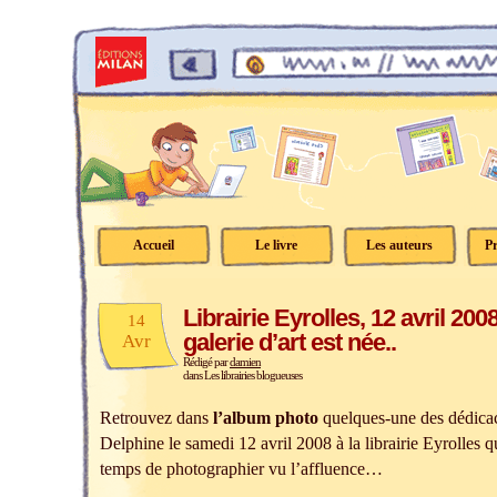
Accueil
Le livre
Les auteurs
Pr
Librairie Eyrolles, 12 avril 200
14
galerie d’art est née..
Avr
Rédigé par
damien
dans
Les librairies blogueuses
Retrouvez dans
l’album photo
quelques-une des dédicace
Delphine le samedi 12 avril 2008 à la librairie Eyrolles 
temps de photographier vu l’affluence…