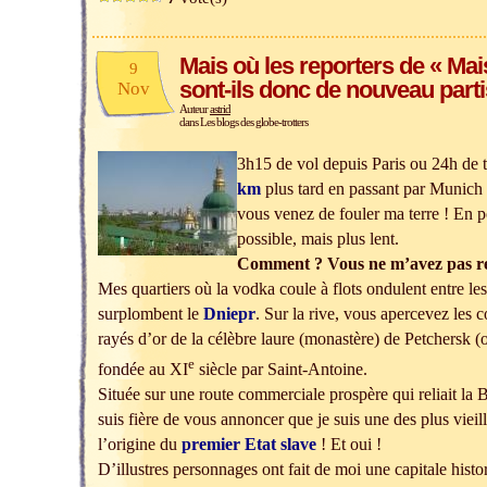
Mais où les reporters de « Mais
9
sont-ils donc de nouveau parti
Nov
Auteur
astrid
dans
Les blogs des globe-trotters
3h15 de vol depuis Paris ou 24h de t
km
plus tard en passant par Munich 
vous venez de fouler ma terre ! En p
possible, mais plus lent.
Comment ? Vous ne m’avez pas r
Mes quartiers où la vodka coule à flots ondulent entre les
surplombent le
Dniepr
. Sur la rive, vous apercevez les 
rayés d’or de la célèbre laure (monastère) de Petchersk 
e
fondée au XI
siècle par Saint-Antoine.
Située sur une route commerciale prospère qui reliait la 
suis fière de vous annoncer que je suis une des plus vieill
l’origine du
premier Etat slave
! Et oui !
D’illustres personnages ont fait de moi une capitale histor