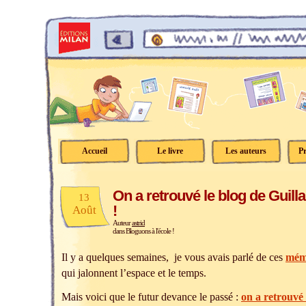
Accueil
Le livre
Les auteurs
Pr
On a retrouvé le blog de Guil
13
!
Août
Auteur
astrid
dans
Bloguons à l'école !
Il y a quelques semaines, je vous avais parlé de ces
mémo
qui jalonnent l’espace et le temps.
Mais voici que le futur devance le passé :
on a retrouvé 