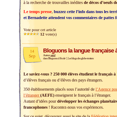
à la recherche de trouvailles inédites
de décos d’oeufs 
Le temps press
e
,
buzzez cette l’info dans tous les terr
et Bernadette attendent vos commentaires de pattes f
Vote pour cet article
12
vote(s)
Bloguons la langue française à 
14
Sep
Auteur
astrid
dans
Bloguons à l'école !
,
Les blogs des globe-trotters
Le saviez-vous ?
250 000 élèves étudient le français à
d’élèves français ou d’élèves des pays étrangers.
350 établissements placés sous l’autorité de
l’Agence pou
l’étranger
(AEFE)
enseignent le français à l’étranger.
Autant d’idées pour
développer les échanges planétaire
francophones
! Racontez-nous vos expériences.
Sur ce sujet, découvrez aussi le site de la
Fédération inte