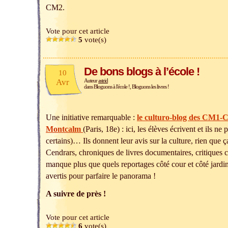
CM2.
Vote pour cet article
5
vote(s)
De bons blogs à l’école !
10
Avr
Auteur
astrid
dans
Bloguons à l'école !
,
Bloguons les livres !
Une initiative remarquable :
le culturo-blog des CM1-C
Montcalm
(Paris, 18e) : ici, les élèves écrivent et ils n
certains)… Ils donnent leur avis sur la culture, rien que 
Cendrars, chroniques de livres documentaires, critiques
manque plus que quels reportages côté cour et côté jardi
avertis pour parfaire le panorama !
A suivre de près !
Vote pour cet article
6
vote(s)