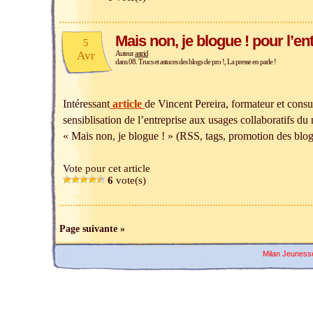
Mais non, je blogue ! pour l’en
5
Avr
Auteur
astrid
dans
08. Trucs et astuces des blogs de pro !
,
La presse en parle !
Intéressant
article
de Vincent Pereira, formateur et consu
sensiblisation de l’entreprise aux usages collaboratifs du
« Mais non, je blogue ! » (RSS, tags, promotion des blo
Vote pour cet article
6
vote(s)
Page suivante »
Milan Jeuness