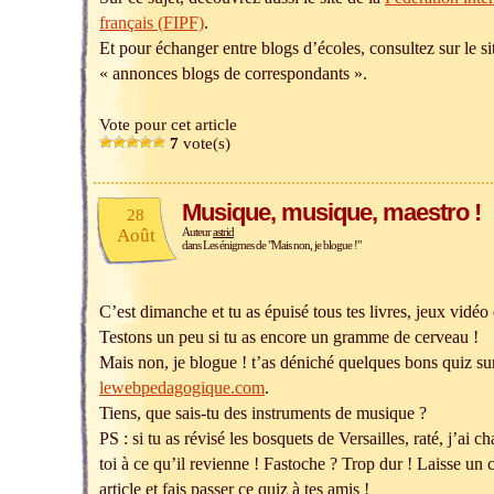
français (FIPF)
.
Et pour échanger entre blogs d’écoles, consultez sur le sit
« annonces blogs de correspondants ».
Vote pour cet article
7
vote(s)
Musique, musique, maestro !
28
Août
Auteur
astrid
dans
Les énigmes de "Mais non, je blogue !"
C’est dimanche et tu as épuisé tous tes livres, jeux vidéo
Testons un peu si tu as encore un gramme de cerveau !
Mais non, je blogue ! t’as déniché quelques bons quiz sur
lewebpedagogique.com
.
Tiens, que sais-tu des instruments de musique ?
PS : si tu as révisé les bosquets de Versailles, raté, j’ai c
toi à ce qu’il revienne ! Fastoche ? Trop dur ! Laisse un
article et fais passer ce quiz à tes amis !