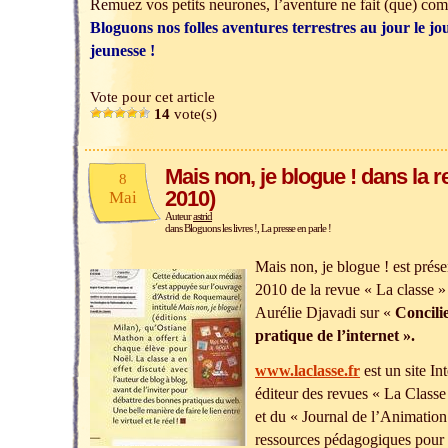
Remuez vos petits neurones, l’aventure ne fait (que) 
Bloguons nos folles aventures terrestres au jour le jo
jeunesse !
Vote pour cet article
14
vote(s)
Mais non, je blogue ! dans la 
8
2010)
Mai
Auteur
astrid
dans
Bloguons les livres !
,
La presse en parle !
Mais non, je blogue ! est prés
2010 de la revue « La classe »
Aurélie Djavadi sur «
Concilie
pratique de l’internet ».
www.laclasse.fr
est un site In
éditeur des revues « La Classe
et du « Journal de l’Animation
ressources pédagogiques pour 