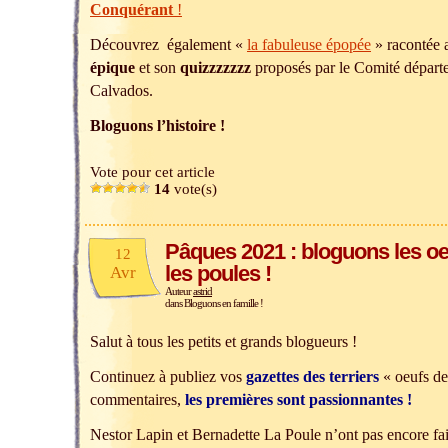
Conquérant
!
Découvrez également «
la fabuleuse épopée
» racontée 
épique
et son
quizzzzzzz
proposés par le Comité départ
Calvados.
Bloguons l’histoire !
Vote pour cet article
14
vote(s)
Pâques 2021 : bloguons les oeu
12
les poules !
Avr
Auteur
astrid
dans
Bloguons en famille !
Salut à tous les petits et grands blogueurs !
Continuez à publiez vos
gazettes des terriers
« oeufs de
commentaires,
les premières sont passionnantes !
Nestor Lapin et Bernadette La Poule n’ont pas encore fait 