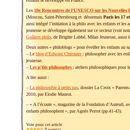
enfants se développe en France.
Les
10e Rencontres de l’UNESCO sur les
Nouvelles 
(Moscou, Saint-Pétersbourg et désormais
Paris les 17 
ainsi intégré l’initiation à la philo avec les enfants et les
jeunesse se développe également sur ce secteur (voir not
Goûters philo
, de Brigitte Labbé, Milan Jeunesse, aussi 
Deux autres « philoblogs » pour éveiller les enfants au 
– Le
blog d’Edwige Chirouter
: philosopher avec les enfa
jeunesse.
–
Les p’tits philosophes
: ateliers philosophiques pour l
A lire aussi :
–
La philosophie à petits pas
, dossier La Croix « Parent
2010, par Elodie Maurot.
– « A l’écoute », magazine de la Fondation d’Auteuil, avr
enfants philosophent », par Agnès Perrot (pp.41-43).
Vote pour cet article
7
vote(s)