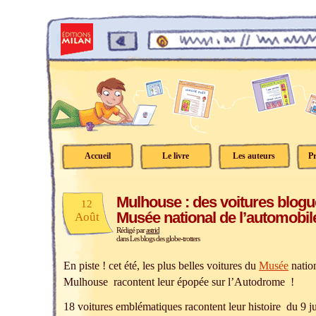
Accueil
Le livre
Les auteurs
Pr
Mulhouse : des voitures blogu
12
Musée national de l’automobile
Août
Rédigé par
astrid
dans
Les blogs des globe-trotters
En piste ! cet été, les plus belles voitures du
Musée
nation
Mulhouse racontent leur épopée sur l’Autodrome !
18 voitures emblématiques racontent leur histoire du 9 j