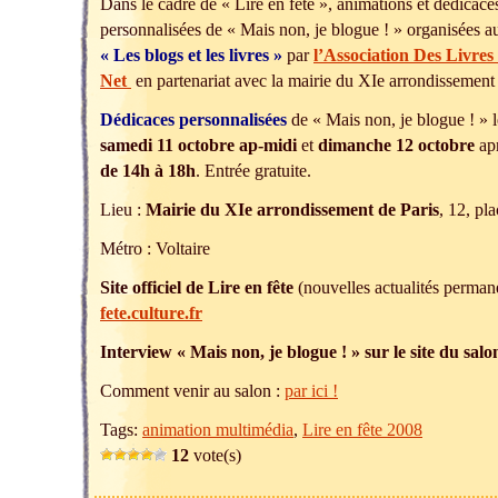
Dans le cadre de « Lire en fête », animations et dédicac
personnalisées de « Mais non, je blogue ! » organisées 
« Les blogs et les livres »
par
l’Association Des Livres
Net
en partenariat avec la mairie du XIe arrondissement 
Dédicaces
personnalisées
de « Mais non, je blogue ! » 
samedi 11 octobre ap-midi
et
dimanche 12 octobre
apr
de 14h à 18h
. Entrée gratuite.
Lieu :
Mairie du XIe arrondissement de Paris
, 12, pl
Métro : Voltaire
Site officiel de Lire en fête
(nouvelles actualités perman
fete.culture.fr
Interview « Mais non, je blogue ! » sur le site du sal
Comment venir au salon :
par ici !
Tags:
animation multimédia
,
Lire en fête 2008
12
vote(s)