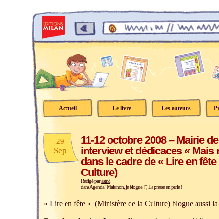
Accueil
Le livre
Les auteurs
Pr
11-12 octobre 2008 – Mairie de 
29
interview et dédicaces « Mais n
Sep
dans le cadre de « Lire en fête 
Culture)
Rédigé par
astrid
dans
Agenda "Mais non, je blogue !"
,
La presse en parle !
« Lire en fête » (Ministère de la Culture) blogue aussi la