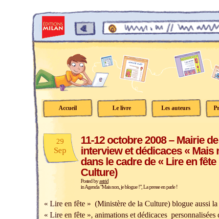
Accueil
Le livre
Les auteurs
Pr
11-12 octobre 2008 – Mairie de 
29
interview et dédicaces « Mais n
Sep
dans le cadre de « Lire en fête 
Culture)
Posted by
astrid
in
Agenda "Mais non, je blogue !"
,
La presse en parle !
« Lire en fête » (Ministère de la Culture) blogue aussi la
« Lire en fête », animations et dédicaces personnalisées 