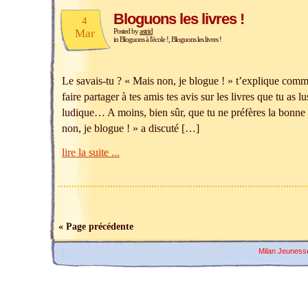
Bloguons les livres !
4
Mar
Posted by
astrid
in
Bloguons à l'école !
,
Bloguons les livres !
Le savais-tu ? « Mais non, je blogue ! » t’explique comm
faire partager à tes amis tes avis sur les livres que tu as lu
ludique… A moins, bien sûr, que tu ne préfères la bonne 
non, je blogue ! » a discuté […]
lire la suite ...
« Page précédente
Milan Jeuness