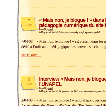
« Mais non, je blogue ! » dans 
7
pédagogie numérique du site 
Avr
Posted by
astrid
in
Bloguons à l'école !
,
Infos parents et enseignants
,
La presse en parle !
7/04/08 – « Mais non, je blogue ! » est présent dans les a
dédié à l’utilisation pédagogique des nouvelles technolog
lire la suite ...
Interview « Mais non, je blogue 
3
l’UNAPEL
Avr
Posted by
astrid
in
Bloguons à l'école !
,
Bloguons en famille !
,
Infos parents et enseignants
,
La 
2/04/08 – « Mais non, je blogue ! » répond aux questi
Associations des Parents d’élèves de l’Enseignement Libr