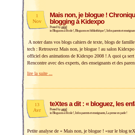
Mais non, je blogue ! Chroniq
1
blogging à Kidexpo
Nov
Posted by
astrid
in
Bloguons à l'école !
,
Bloguons en bibliothèque !
,
Infos parents et enseignan
A noter dans vos blogs cahiers de texte, blogs de famille
tech : Retrouvez Mais non, je blogue ! au salon Kidexpo
officiel des animations de Kidexpo 2008 ! A quoi ça se
Rencontre avec des experts, des enseignants et des pare
lire la suite ...
teXtes a dit : « bloguez, les enf
13
Avr
Posted by
astrid
in
Bloguons à l'école !
,
Infos parents et enseignants
,
La presse en parle !
Petite analyse de « Mais non, je blogue ! »sur le blog t