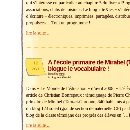
qui s’intéresse en particulier au chapitre 5 du livre « Bl
associations, clubs de loisirs ». Le blog « teXtes » s’inté
d’écriture – électroniques, imprimées, partagées, distribué
propulsées… Tout un programme !
lire la suite ...
A l’école primaire de Mirabel 
12
blogue le vocabulaire !
Avr
Posted by
astrid
in
Bloguons à l'école !
Dans « Le Monde de l’éducation » d’avril 2008, « L’élè
article de Christian Bonrepaux : témoignage de Pierre Cha
primaire de Mirabel (Tarn-et-Garonne, 840 habitants à pe
du blog 123 soleil (grande section dematernelle-CP) par l
blog de la classe témoigne des progrès des élèves en […]
lire la suite ...