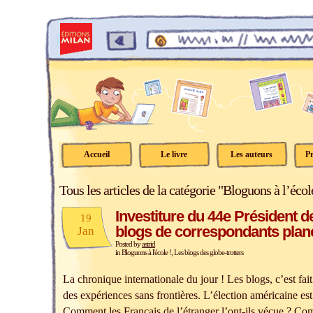
Accueil
Le livre
Les auteurs
Pr
Tous les articles de la catégorie "Bloguons à l’écol
Investiture du 44e Président d
19
blogs de correspondants plané
Jan
Posted by
astrid
in
Bloguons à l'école !
,
Les blogs des globe-trotters
La chronique internationale du jour ! Les blogs, c’est fai
des expériences sans frontières. L’élection américaine est
Comment les Français de l’étranger l’ont-ils vécue ? Co