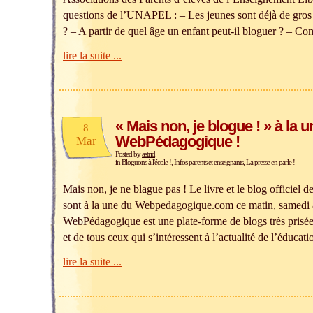
questions de l’UNAPEL : – Les jeunes sont déjà de gros 
? – A partir de quel âge un enfant peut-il bloguer ? – C
lire la suite ...
« Mais non, je blogue ! » à la 
8
WebPédagogique !
Mar
Posted by
astrid
in
Bloguons à l'école !
,
Infos parents et enseignants
,
La presse en parle !
Mais non, je ne blague pas ! Le livre et le blog officiel d
sont à la une du Webpedagogique.com ce matin, samedi
WebPédagogique est une plate-forme de blogs très prisée
et de tous ceux qui s’intéressent à l’actualité de l’éducat
lire la suite ...