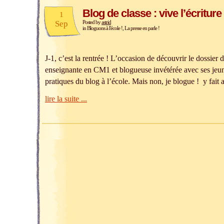
Blog de classe : vive l’écriture 
1
Sep
Posted by
astrid
in
Bloguons à l'école !
,
La presse en parle !
J-1, c’est la rentrée ! L’occasion de découvrir le dossier
enseignante en CM1 et blogueuse invétérée avec ses jeun
pratiques du blog à l’école. Mais non, je blogue ! y fait
lire la suite ...