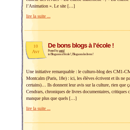
l’Animation ». Le site […]
lire la suite ...
De bons blogs à l’école !
10
Avr
Posted by
astrid
in
Bloguons à l'école !
,
Bloguons les livres !
Une initiative remarquable : le culturo-blog des CM1-CM
Montcalm (Paris, 18e) : ici, les élèves écrivent et ils ne 
certains)… Ils donnent leur avis sur la culture, rien que 
Cendrars, chroniques de livres documentaires, critiques
manque plus que quels […]
lire la suite ...