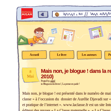
Accueil
Le livre
Les auteurs
Pr
Mais non, je blogue ! dans la 
8
2010)
Mai
Posted by
astrid
in
Bloguons les livres !
,
La presse en parle !
Mais non, je blogue ! est présenté dans le numéro de ma
classe » à l’occasion du dossier de Aurélie Djavadi sur «
et pratique de l’internet ». www.laclasse.fr est un site In
éditeur des revues « La Classe maternelle », « La Classe 