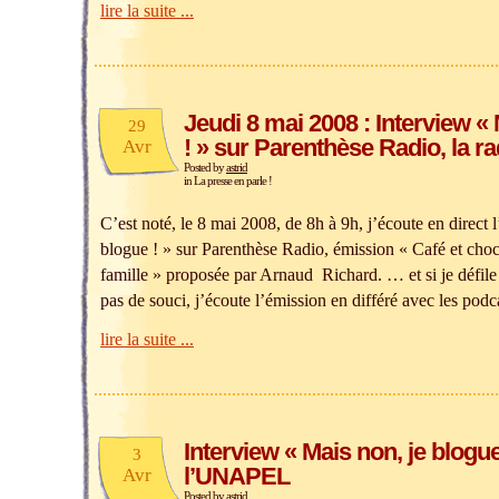
lire la suite ...
Jeudi 8 mai 2008 : Interview «
29
! » sur Parenthèse Radio, la rad
Avr
Posted by
astrid
in
La presse en parle !
C’est noté, le 8 mai 2008, de 8h à 9h, j’écoute en direct 
blogue ! » sur Parenthèse Radio, émission « Café et choco
famille » proposée par Arnaud Richard. … et si je défil
pas de souci, j’écoute l’émission en différé avec les podc
lire la suite ...
Interview « Mais non, je blogue 
3
l’UNAPEL
Avr
Posted by
astrid