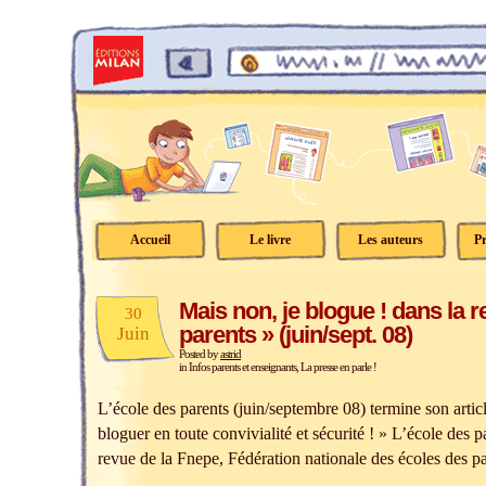
Accueil
Le livre
Les auteurs
Pr
Mais non, je blogue ! dans la r
30
parents » (juin/sept. 08)
Juin
Posted by
astrid
in
Infos parents et enseignants
,
La presse en parle !
L’école des parents (juin/septembre 08) termine son artic
bloguer en toute convivialité et sécurité ! » L’école des pa
revue de la Fnepe, Fédération nationale des écoles des pa