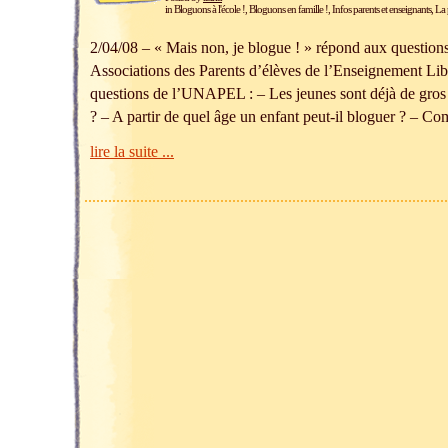
in
Bloguons à l'école !
,
Bloguons en famille !
,
Infos parents et enseignants
,
La 
2/04/08 – « Mais non, je blogue ! » répond aux questi
Associations des Parents d’élèves de l’Enseignement Libr
questions de l’UNAPEL : – Les jeunes sont déjà de gros 
? – A partir de quel âge un enfant peut-il bloguer ? – C
lire la suite ...