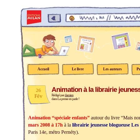
Accueil
Le livre
Les auteurs
Pr
Animation à la librairie jeunes
26
Fév
Rédigé par
damien
dans
La presse en parle !
Animation “spéciale enfants”
autour du livre “Mais non
mars 2008 à 17h
à la
librairie jeunesse blogueuse Les
Paris 14e, métro Pernéty).