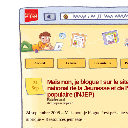
Accueil
Le livre
Les auteurs
Pr
Mais non, je blogue ! sur le site
24
national de la Jeunesse et de 
Sep
populaire (INJEP)
Rédigé par
astrid
dans
La presse en parle !
24 septembre 2008 – Mais non, je blogue ! est présenté s
rubrique « Ressources jeunesse ».