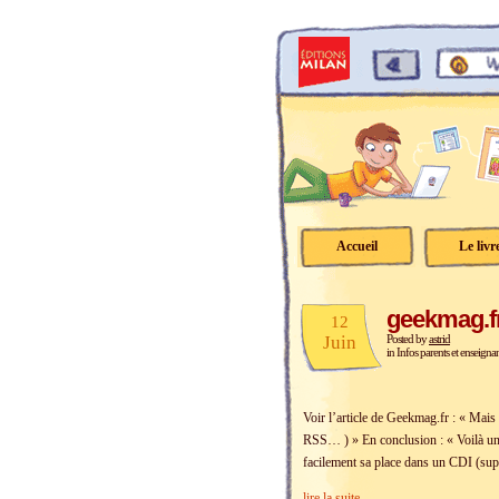
Accueil
Le livr
geekmag.fr
12
Juin
Posted by
astrid
in
Infos parents et enseignan
Voir l’article de Geekmag.fr : « Mais 
RSS… ) » En conclusion : « Voilà un p
facilement sa place dans un CDI (sup
lire la suite ...