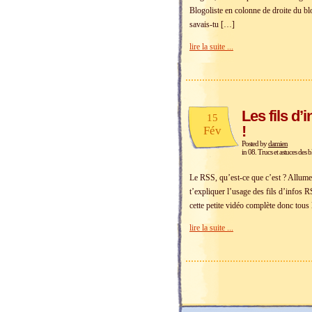
Blogoliste en colonne de droite du bl
savais-tu […]
lire la suite ...
Les fils d’
15
!
Fév
Posted by
damien
in
08. Trucs et astuces des b
Le RSS, qu’est-ce que c’est ? Allume 
t’expliquer l’usage des fils d’infos R
cette petite vidéo complète donc tous
lire la suite ...