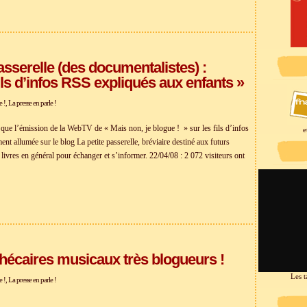
asserelle (des documentalistes) :
ls d’infos RSS expliqués aux enfants »
e !
,
La presse en parle !
que l’émission de la WebTV de « Mais non, je blogue ! » sur les fils d’infos
e
nt allumée sur le blog La petite passerelle, bréviaire destiné aux futurs
ivres en général pour échanger et s’informer. 22/04/08 : 2 072 visiteurs ont
thécaires musicaux très blogueurs !
Les t
e !
,
La presse en parle !