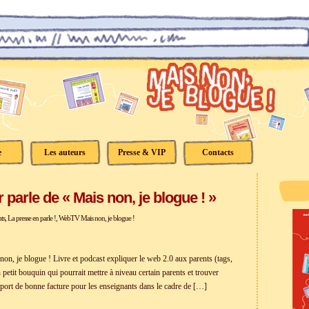
e
Les auteurs
Presse & VIP
Contacts
 parle de « Mais non, je blogue ! »
ts
,
La presse en parle !
,
WebTV Mais non, je blogue !
non, je blogue ! Livre et podcast expliquer le web 2.0 aux parents (tags,
etit bouquin qui pourrait mettre à niveau certain parents et trouver
port de bonne facture pour les enseignants dans le cadre de […]