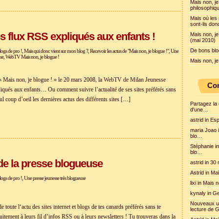
Mais non, je
philosophiq
Mais où les 
sont-ils don
s flux RSS expliqués aux enfants !
Mais non, je
(mai 2010)
De bons blog
logs de pro !
,
Mais qui donc vient sur mon blog ?
,
Recevoir les actus de "Mais non, je blogue !"
,
Une
se
,
WebTV Mais non, je blogue !
Mais non, je
e « Mais non, je blogue ! » le 20 mars 2008, la WebTV de Milan Jeunesse
Com
liqués aux enfants… Ou comment suivre l’actualité de ses sites préférés sans
ul coup d’oeil les dernières actus des différents sites […]
Partagez la 
d'une…
astrid in E
maria Joao 
blo…
Stéphanie i
blo…
de la presse blogueuse
astrid in 30
Astrid in Ma
logs de pro !
,
Une presse jeunesse très blogueuse
lixi in Mais
kynaly in G
Nouveaux u
 toute l‘actu des sites internet et blogs de tes canards préférés sans te
lecture de
tuitement à leurs fil d’infos RSS ou à leurs newsletters ! Tu trouveras dans la