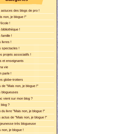
 astuces des blogs de pro !
 non, je blogue !"
'école !
bibliothèque !
famille !
 livres !
s spectacles !
 projets associatifs !
ts et enseignants
ma vie
 parle !
s globe-trotters
 de "Mais non, je blogue !"
es blogueuses
nc vient sur mon blog ?
 blog ?
 du livre "Mais non, je blogue !"
 actus de "Mais non, je blogue !"
jeunesse très blogueuse
non, je blogue !