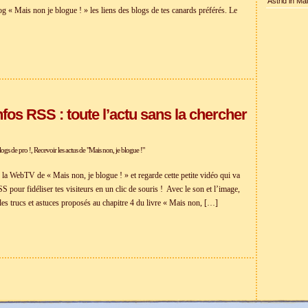
Astrid in Ma
og « Mais non je blogue ! » les liens des blogs de tes canards préférés. Le
infos RSS : toute l’actu sans la chercher
logs de pro !
,
Recevoir les actus de "Mais non, je blogue !"
la WebTV de « Mais non, je blogue ! » et regarde cette petite vidéo qui va
SS pour fidéliser tes visiteurs en un clic de souris ! Avec le son et l’image,
 les trucs et astuces proposés au chapitre 4 du livre « Mais non, […]