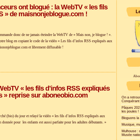
ceurs ont blogué : la WebTV « les fils
Le
S » de maisnonjeblogue.com !
ommande donc de ne jamais éteindre la WebTV de « Mais non, je blogue ! ».
tre blog en copiant le code de la vidéo « Les fils d’infos RSS expliqués aux
isnonjeblogue.com et librement diffusable !
Abon
 WebTV « les fils d’infos RSS expliqués
s » reprise sur aboneobio.com
On a retrouv
Conquérant 
Pâques 2021
les poules !
ché (bio) du jour et relayé la vidéo « les fils d’infos RSS expliqués aux
Bloguons la 
on donnée pour les enfants est aussi parfaite pour les adultes débutants. »
Musique, mu
Mulhouse : 
Musée nation