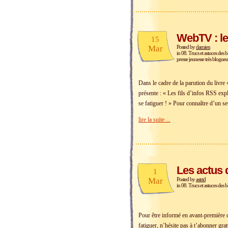
WebTV : le
15
Mar
Posted by
damien
in
08. Trucs et astuces des b
presse jeunesse très blogueu
Dans le cadre de la parution du livr
présente : « Les fils d’infos RSS exp
se fatiguer ! » Pour connaître d’un se
lire la suite ...
Les actus 
1
Mar
Posted by
astrid
in
08. Trucs et astuces des b
Pour être informé en avant-première de
fatiguer, n’hésite pas à t’abonner gra