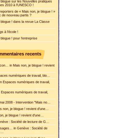
 blogue sur les Nouvelles pratiques
ues 2010 à l’UNESCO !
reporters de « Mais non, je blogue ! »
c de nouveau partis ?
 blogue ! dans la revue La Classe
s à l’école !
 blogue ! pour l’entreprise
mentaires recents
con… in Mais non, je blogue ! revient
spaces numériques de travail, blo…
in Espaces numériques de travail,
n Espaces numériques de travail,
 mai 2008 - Intervention "Mais no…
is non, je blogue ! revient d'une…
 non, je blogue ! revient d'une…
enève : Société de lecture de G…
sages… in Genève : Société de
 G…