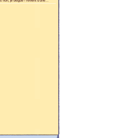
is non, je blogue ! revient d'une…