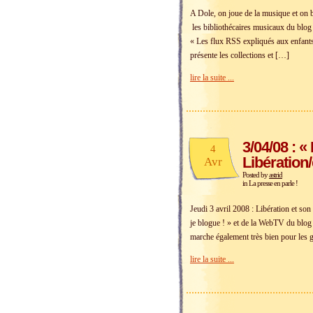
A Dole, on joue de la musique et on b
les bibliothécaires musicaux du blog
« Les flux RSS expliqués aux enfan
présente les collections et […]
lire la suite ...
3/04/08 : «
4
Libération/
Avr
Posted by
astrid
in
La presse en parle !
Jeudi 3 avril 2008 : Libération et so
je blogue ! » et de la WebTV du blog o
marche également très bien pour les 
lire la suite ...