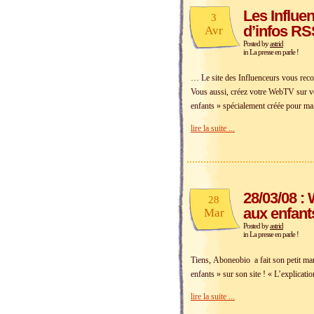
Les Influen
3
d’infos RS
Avr
Posted by
astrid
in
La presse en parle !
… Le site des Influenceurs vous rec
Vous aussi, créez votre WebTV sur vo
enfants » spécialement créée pour ma
lire la suite ...
28/03/08 :
28
aux enfant
Mar
Posted by
astrid
in
La presse en parle !
Tiens, Aboneobio a fait son petit mar
enfants » sur son site ! « L’explicati
lire la suite ...