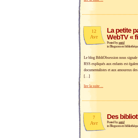
La petite p
12
WebTV « fi
Avr
Posted by
astrid
in
Bloguons en bibliothèqu
Le blog BibliObsession nous signale 
RSS expliqués aux enfants est égaleme
documentalistes et aux amoureux des l
[…]
lire la suite ...
Des biblio
7
Avr
Posted by
astrid
in
Bloguons en bibliothèqu