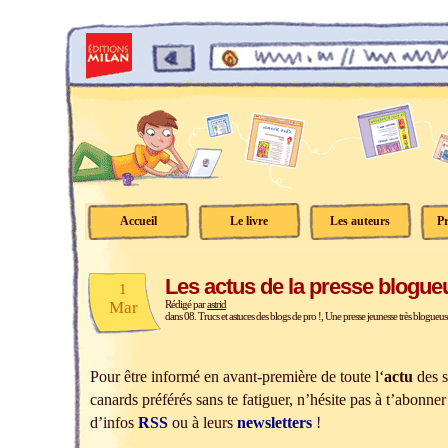
Accueil
Le livre
Les auteurs
Pr
Les actus de la presse blogue
1
Mar
Rédigé par
astrid
dans
08. Trucs et astuces des blogs de pro !
,
Une presse jeunesse très blogueus
Pour être informé en avant-première de toute l
‘
actu
des s
canards préférés sans te fatiguer, n’hésite pas à t’abonner 
d’infos
RSS
ou à leurs
newsletters
!